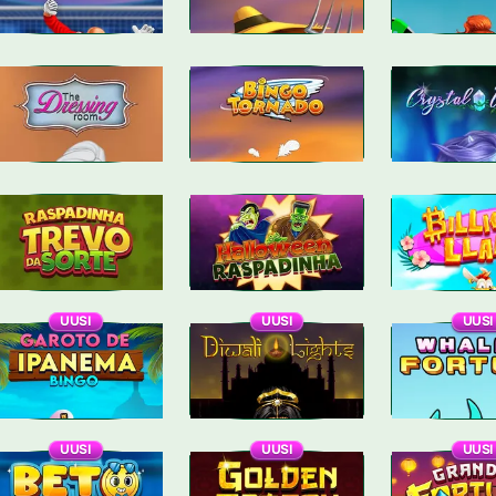
Dressing Room
Bingo Tornado
Crystal Un
Raspadinha Trevo da Sorte
Raspadinha Halloween
Bingo Billio
UUSI
UUSI
UUSI
Garoto de Ipanema Bingo
Diwali Lights
Whales of F
UUSI
UUSI
UUSI
Beto Bingo
Golden Dragon Bingo
Grandma Fo