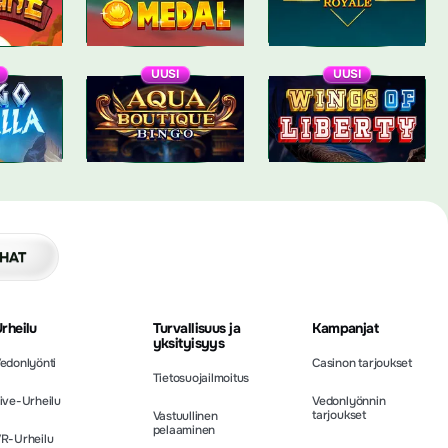
UUSI
UUSI
alla
Aqua Boutique Bingo
Wings of Liberty
CHAT
rheilu
Turvallisuus ja
Kampanjat
yksityisyys
edonlyönti
Casinon tarjoukset
Tietosuojailmoitus
ive-Urheilu
Vedonlyönnin
tarjoukset
Vastuullinen
pelaaminen
R-Urheilu