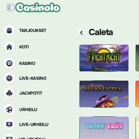
Caleta
TARJOUKSET
KOTI
Fright Night
KASINO
LIVE-KASINO
Lucky Express
JACKPOTIT
URHEILU
Cutey Cats
LIVE-URHEILU