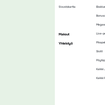
Sivustokartta
Eksklus
Bonuso
Megaw
Live-pe
Maksut
Pikapel
Yhteistyö
Slotit
Pöytäpe
Kaikki 
Kaikki 