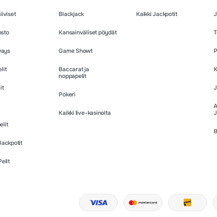
iiviset
Blackjack
Kaikki Jackpotit
J
sto
Kansainväliset pöydät
T
ays
Game Showt
P
lit
Baccarat ja
K
noppapelit
it
J
Pokeri
A
Kaikki live-kasinolta
J
lit
B
Jackpotit
Pelit