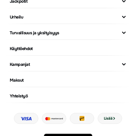
Jackpotit
Urheilu
Turvallisuus ja yksityisyys
Käyttöehdot
Kampanjat
Maksut
Yhteistyö
Lisää