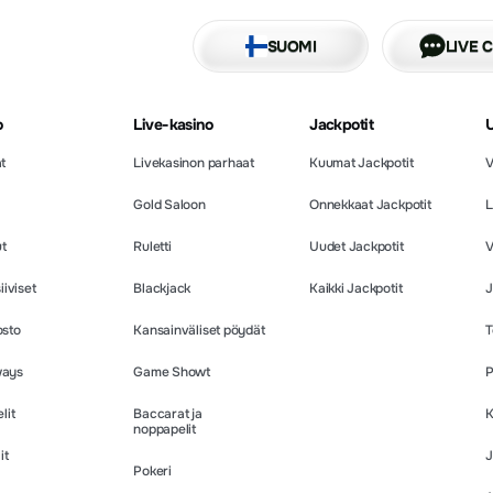
SUOMI
LIVE 
o
Live-kasino
Jackpotit
U
t
Livekasinon parhaat
Kuumat Jackpotit
V
Gold Saloon
Onnekkaat Jackpotit
L
ut
Ruletti
Uudet Jackpotit
V
iiviset
Blackjack
Kaikki Jackpotit
J
sto
Kansainväliset pöydät
T
ays
Game Showt
P
lit
Baccarat ja
K
noppapelit
it
J
Pokeri