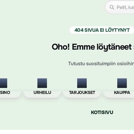
Pelit, k
404 SIVUA EI LÖYTYNYT
Oho! Emme löytäneet 
Tutustu suosituimpiin osioihin
SINO
URHEILU
TARJOUKSET
KAUPPA
KOTISIVU