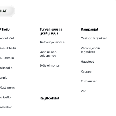
CHAT
rheilu
Turvallisuus ja
Kampanjat
yksityisyys
edonlyönti
Casinon tarjoukset
Tietosuojailmoitus
ive-Urheilu
Vedonlyönnin
tarjoukset
Vastuullinen
pelaaminen
R-Urheilu
Haasteet
Evästeilmoitus
alkapallo
Kauppa
ennis
Turnaukset
öytätennis
VIP
oripallo
Käyttöehdot
ääkiekko