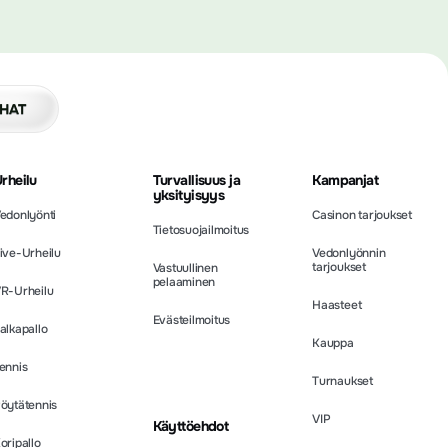
CHAT
rheilu
Turvallisuus ja
Kampanjat
yksityisyys
edonlyönti
Casinon tarjoukset
Tietosuojailmoitus
ive-Urheilu
Vedonlyönnin
tarjoukset
Vastuullinen
pelaaminen
R-Urheilu
Haasteet
Evästeilmoitus
alkapallo
Kauppa
ennis
Turnaukset
öytätennis
VIP
Käyttöehdot
oripallo