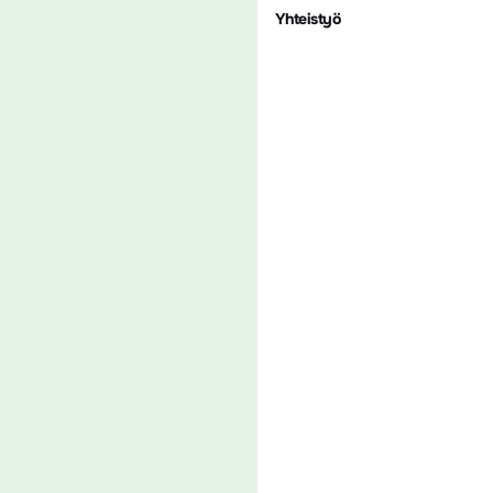
Yhteistyö