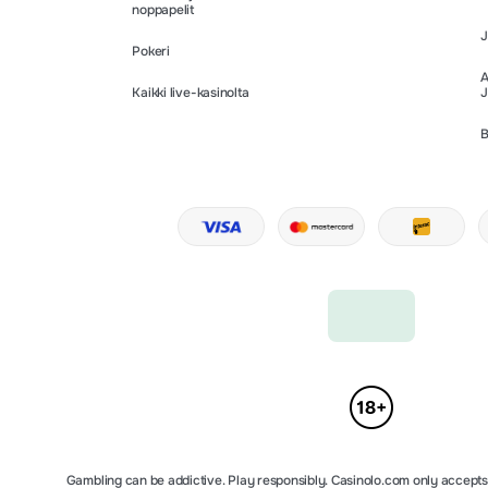
noppapelit
J
Pokeri
A
Kaikki live-kasinolta
J
B
Gambling can be addictive. Play responsibly. Casinolo.com only accepts