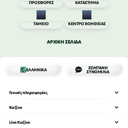
ΠΡΟΣΦΟΡΈΣ
ΚΑΤΆΣΤΗΜΑ
ΤΑΜΕΊΟ
ΚΈΝΤΡΟ ΒΟΉΘΕΙΑΣ
ΑΡΧΙΚΉ ΣΕΛΊΔΑ
ΖΩΝΤΑΝΉ
ΕΛΛΗΝΙΚΆ
ΣΥΝΟΜΙΛΊΑ
Γενικές πληροφορίες
Καζίνο
Live Καζίνο