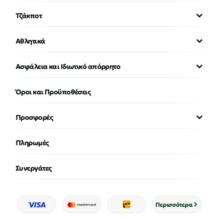
Τζάκποτ
Αθλητικά
Ασφάλεια και Ιδιωτικό απόρρητο
Όροι και Προϋποθέσεις
Προσφορές
Πληρωμές
Συνεργάτες
Περισσότερα