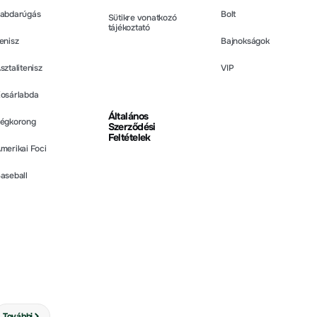
abdarúgás
Bolt
Sütikre vonatkozó
tájékoztató
enisz
Bajnokságok
sztalitenisz
VIP
osárlabda
Általános
égkorong
Szerződési
Feltételek
merikai Foci
aseball
További