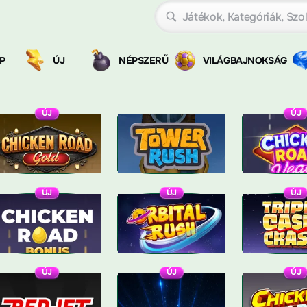
Játékok, Kategóriák, Szo
P
ÚJ
NÉPSZERŰ
VILÁGBAJNOKSÁG
ÚJ
ÚJ
Chicken Road Gold
Tower Rush
Chicken Roa
ÚJ
ÚJ
ÚJ
Chicken Road Bonus
Orbital Rush
Triple Cash 
ÚJ
ÚJ
ÚJ
RedJet
Plinko Max
Chicken Roa