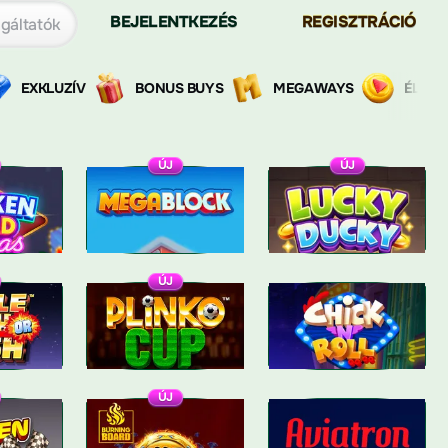
BEJELENTKEZÉS
REGISZTRÁCIÓ
lgáltatók
EXKLUZÍV
BONUS BUYS
MEGAWAYS
ÉLŐ J
ÚJ
ÚJ
d Vegas
MegaBlock
Lucky Ducky
ÚJ
Or Crash
Plinko Cup
ChickNRoll
ÚJ
d Race
Hot Slot: Diamond Coins Burning Board
Aviatron