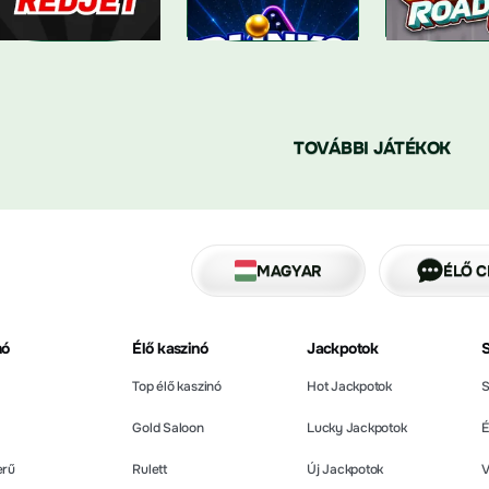
ÚJ
ÚJ
Fisherman's Luck Burning Board
Plinko
Chicken S
TOVÁBBI JÁTÉKOK
MAGYAR
ÉLŐ C
nó
Élő kaszinó
Jackpotok
S
Top élő kaszinó
Hot Jackpotok
S
Gold Saloon
Lucky Jackpotok
É
erű
Rulett
Új Jackpotok
V