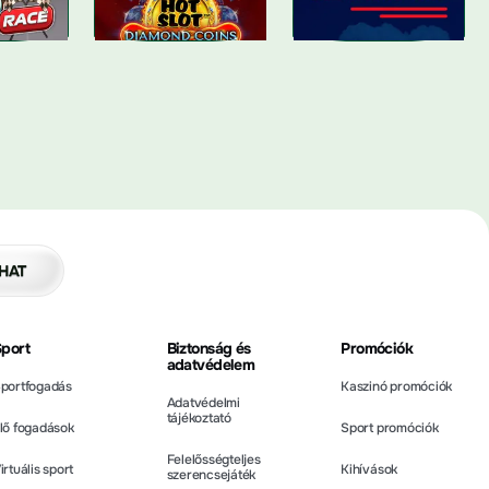
ÚJ
ubway
Mine Slot
Frog Road
HAT
port
Biztonság és
Promóciók
adatvédelem
portfogadás
Kaszinó promóciók
Adatvédelmi
tájékoztató
lő fogadások
Sport promóciók
Felelősségteljes
irtuális sport
Kihívások
szerencsejáték