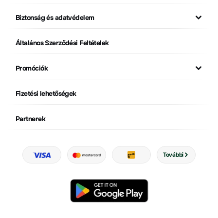
Biztonság és adatvédelem
Általános Szerződési Feltételek
Promóciók
Fizetési lehetőségek
Partnerek
További