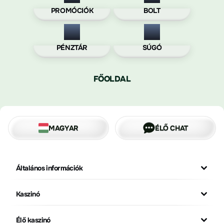
PROMÓCIÓK
BOLT
PÉNZTÁR
SÚGÓ
FŐOLDAL
MAGYAR
ÉLŐ CHAT
Általános információk
Kaszinó
Élő kaszinó