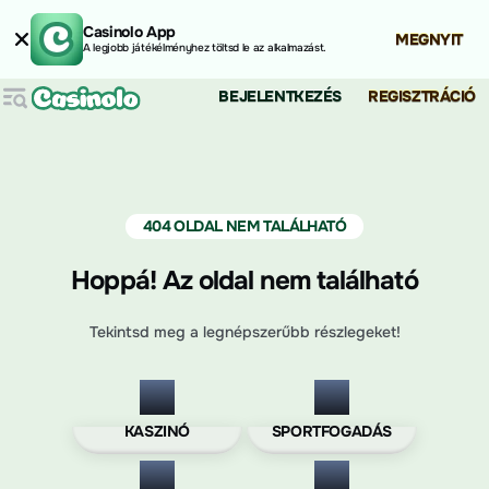
Casinolo App
MEGNYIT
A legjobb játékélményhez töltsd le az alkalmazást.
BEJELENTKEZÉS
REGISZTRÁCIÓ
404 OLDAL NEM TALÁLHATÓ
Hoppá! Az oldal nem található
Tekintsd meg a legnépszerűbb részlegeket!
KASZINÓ
SPORTFOGADÁS