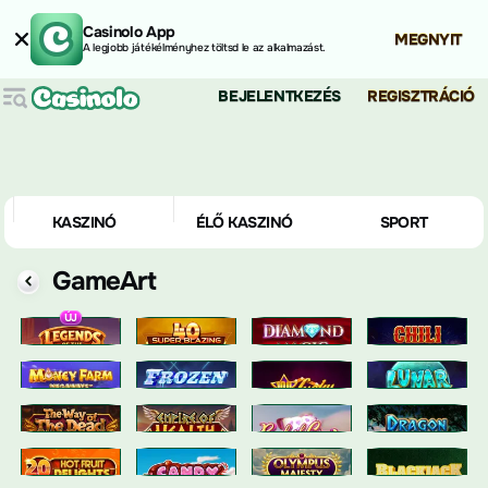
Casinolo App
MEGNYIT
A legjobb játékélményhez töltsd le az alkalmazást.
BEJELENTKEZÉS
REGISZTRÁCIÓ
KASZINÓ
ÉLŐ KASZINÓ
SPORT
GameArt
ÚJ
Legends of the Wild Moon
40 Super Blazing Sevens
Diamond Magic
Chili Quest
Money Farm Megaways
Frozen Joker
100 Lucky Sevens
Lunar Rabbit
The Way of the Dead
Empire of Wealth
Book of Cupigs
Dragon Whisperer
Hot Fruit Delights
Candy Treats
Olympus Majesty
Blackjack