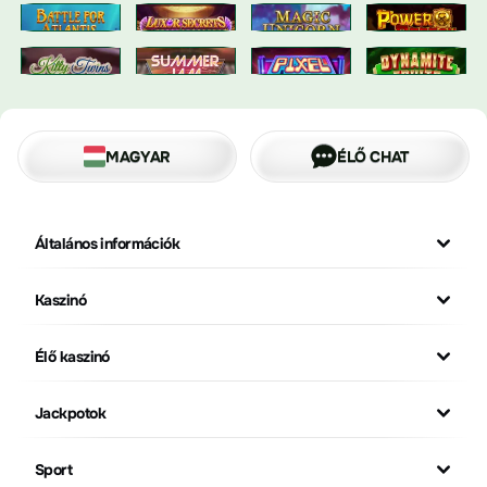
Battle for Atlantis
Luxor Secrets Hold n Win Jackpot
Magic Unicorn
Power Dragon
Kitty Twins
Summer Jam
Pixel Invaders
Dynamite Fruits Deluxe
MAGYAR
ÉLŐ CHAT
Általános információk
Kaszinó
Élő kaszinó
Jackpotok
Sport