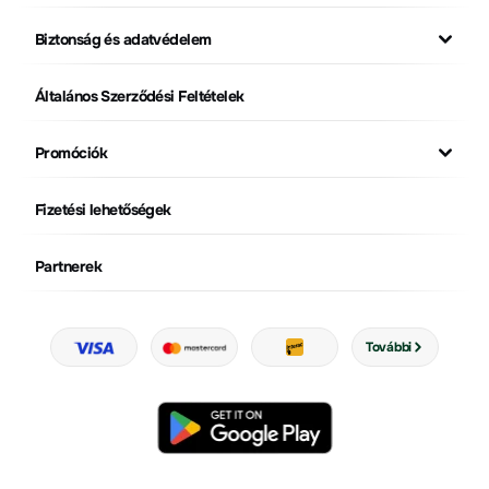
Biztonság és adatvédelem
Általános Szerződési Feltételek
Promóciók
Fizetési lehetőségek
Partnerek
További