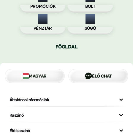
PROMÓCIÓK
BOLT
PÉNZTÁR
SÚGÓ
FŐOLDAL
MAGYAR
ÉLŐ CHAT
Általános információk
Kaszinó
Élő kaszinó