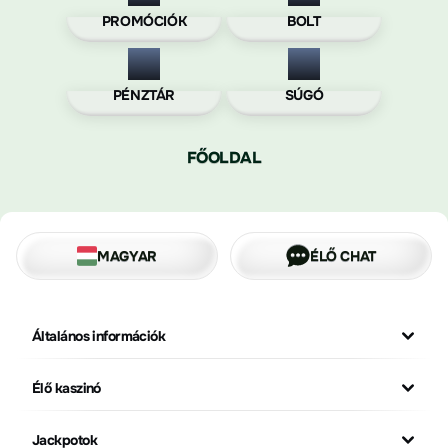
PROMÓCIÓK
BOLT
PÉNZTÁR
SÚGÓ
FŐOLDAL
MAGYAR
ÉLŐ CHAT
Általános információk
Élő kaszinó
Jackpotok