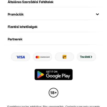
Általános Szerződési Feltételek
Promóciók
Fizetési lehetőségek
Partnerek
További
Gambling can be addictive. Play responsibly. Casinolo.com only accepts