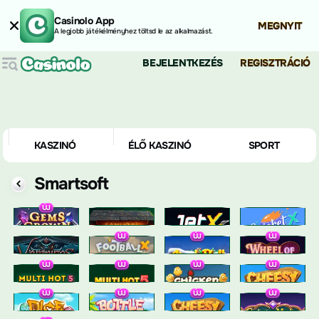
Casinolo App
MEGNYIT
A legjobb játékélményhez töltsd le az alkalmazást.
BEJELENTKEZÉS
REGISZTRÁCIÓ
KASZINÓ
ÉLŐ KASZINÓ
SPORT
Smartsoft
ÚJ
Gems Crown Charging Wilds
Samurai
JetX
CricketX
ÚJ
ÚJ
ÚJ
Vampires
Football X
Jingle Bell Bonanza
Wheel of Destiny
ÚJ
ÚJ
ÚJ
ÚJ
Multi Hot 5 Super Wilds
Multi Hot 5 Deluxe
Chicken Highway
Cheesy Road
ÚJ
ÚJ
ÚJ
ÚJ
Dice Jungle
Bottle Mania
Cheesy Road Classic
Gates of Merlyn