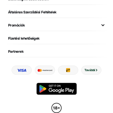
Általános Szerződési Feltételek
Promóciók
Fizetési lehetőségek
Partnerek
További