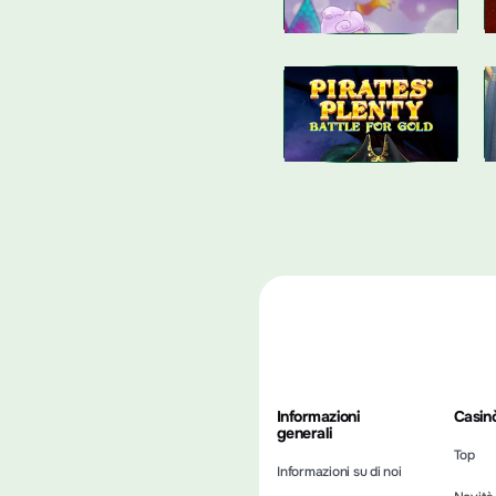
Pirates' Plenty Battle for Gold
Informazioni
Casin
generali
Top
Informazioni su di noi