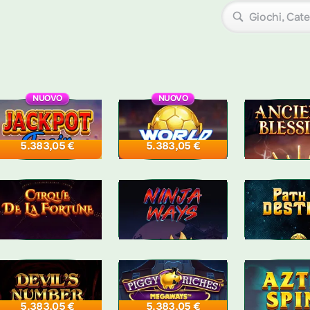
Giochi, Cate
NUOVO
NUOVO
Jackpot Train
World Football Fortunes
Ancients' B
5.383,05 €
5.383,05 €
Cirque de la Fortune
Ninja Ways
Path of De
Devil's Number
Piggy Riches Megaways
Aztec Sp
5.383,05 €
5.383,05 €