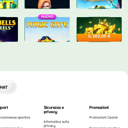
NUOVO
ower Reels
Magic Gate
777 Strike
5.383,05 €
CHAT
port
Sicurezza e
Promozioni
privacy
commesse sportive
Promozioni Casinò
Informativa sulla
privacy