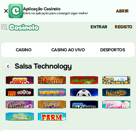
Aplicação Casinolo
ABRIR
Entre na aplicação para conseguir jogar melhor
ENTRAR
REGISTO
CASINO
CASINO AO VIVO
DESPORTOS
Salsa Technology
Super Zodiac Bingo
Pirates
Show Ball
Super Pachinko Plus
Super Hot Bingo
Pachinko 3D
Goal Bingo
Halloween Groove Bingo
Candy Bingo 3D
Super Flex Bingo
Super Pachinko
Candy Bingo
Jogo Dos Bichos Paraia
Farm Bingo