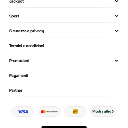
Jackpot
Sport
Sicurezza e privacy
Termini e condizioni
Promozioni
Pagamenti
Partner
Mostra altro