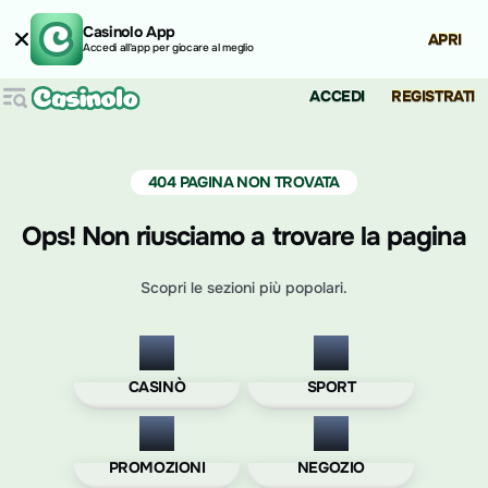
Casinolo App
APRI
Accedi all'app per giocare al meglio
ACCEDI
REGISTRATI
404 PAGINA NON TROVATA
Ops! Non riusciamo a trovare la pagina
Scopri le sezioni più popolari.
CASINÒ
SPORT
PROMOZIONI
NEGOZIO