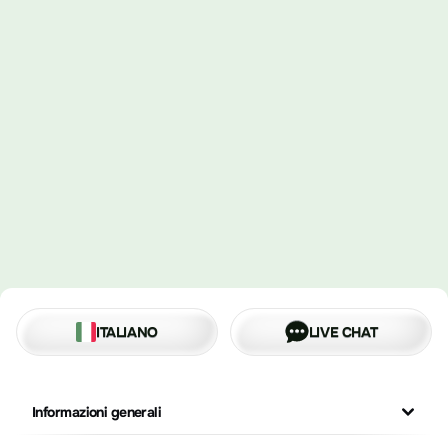
ITALIANO
LIVE CHAT
Informazioni generali