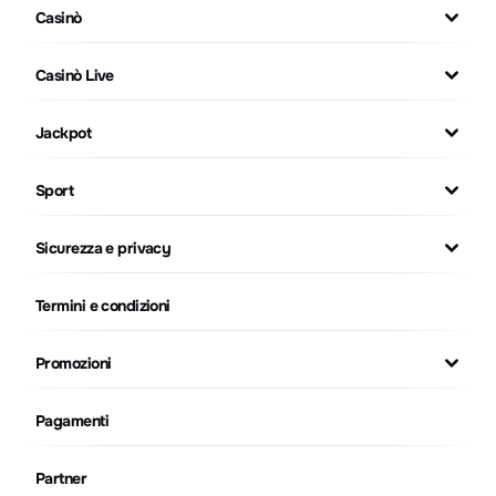
Casinò
Casinò Live
Jackpot
Sport
Sicurezza e privacy
Termini e condizioni
Promozioni
Pagamenti
Partner