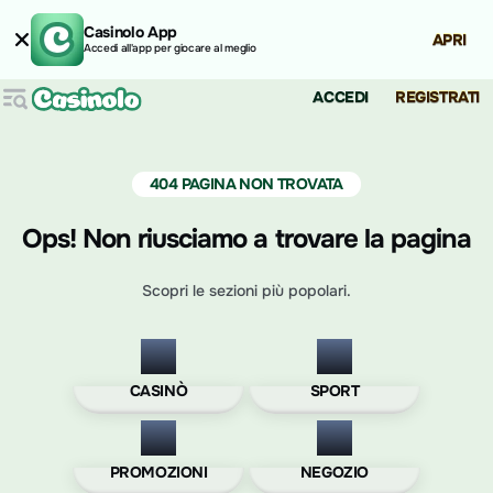
Casinolo App
APRI
Accedi all'app per giocare al meglio
ACCEDI
REGISTRATI
404 PAGINA NON TROVATA
Ops! Non riusciamo a trovare la pagina
Scopri le sezioni più popolari.
CASINÒ
SPORT
PROMOZIONI
NEGOZIO