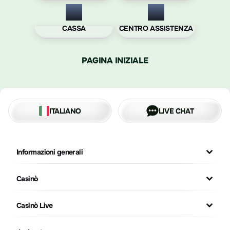
CASSA
CENTRO ASSISTENZA
PAGINA INIZIALE
ITALIANO
LIVE CHAT
Informazioni generali
Casinò
Casinò Live