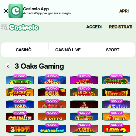
Casinolo App
APRI
Accedi all'app per giocare al meglio
ACCEDI
REGISTRATI
CASINÒ
CASINÒ LIVE
SPORT
3 Oaks Gaming
NUOVO
NUOVO
NUOVO
NUOVO
4 Fortune Clovers
More Magic Apple
3 Super Coin Volcanoes
Green Chilli 2
NUOVO
NUOVO
NUOVO
Lucky Penny
Coin Volcano
Lucky Penny 2
Egypt Fire
NUOVO
NUOVO
NUOVO
Lord of Thunder
Chili Coins
3 Coin Volcanoes
4 Fairy Flowers
NUOVO
NUOVO
NUOVO
NUOVO
Coin UP: Hot Fire
4 Pots of Egypt
3 Super Hot Chillies
3 Hot Teapots
NUOVO
NUOVO
NUOVO
3 Hot Chillies
Coin UP: Lightning
Coin Princess 1000
Lava Coins 2