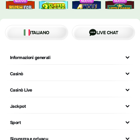
NUOVO
NUOVO
NUOVO
Rush for Gold
3 Clover Pots
4 Wolf Drums
Little Farm
ITALIANO
LIVE CHAT
Informazioni generali
Casinò
Casinò Live
Jackpot
Sport
Sicurezza e privacy