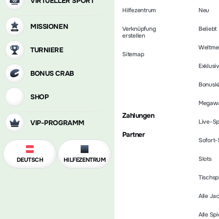
VIRTUELLER SPORT
Hilfezentrum
Neu
MISSIONEN
Verknüpfung
Beliebt
erstellen
Weltmei
TURNIERE
Sitemap
Exklusi
BONUS CRAB
Bonusk
SHOP
Megaw
Zahlungen
Live-Sp
VIP-PROGRAMM
Partner
Sofort-
Slots
DEUTSCH
HILFEZENTRUM
Tischsp
Alle Ja
Alle Spi