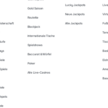
Lucky Jackpots
Liv
Gold Saloon
Neue Jackpots
Virt
Roulette
sterschaft
Alle Jackpots
Fußb
Blackjack
v
Ten
Internationale Tische
äufe
Tisc
Spielshows
ays
Bask
Baccarat & Würfel
iele
Eis
Poker
Spiele
Ame
Alle Live-Casinos
Bas
iele
ckpots
ele