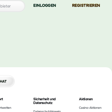
EINLOGGEN
REGISTRIEREN
nbieter
CHAT
rt
Sicherheit und
Aktionen
Datenschutz
rtwetten
Casino-Aktionen
Datenschutzhinweis