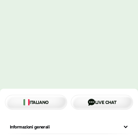
ITALIANO
LIVE CHAT
Informazioni generali