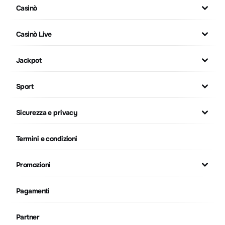
Casinò
Casinò Live
Jackpot
Sport
Sicurezza e privacy
Termini e condizioni
Promozioni
Pagamenti
Partner