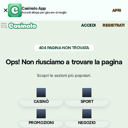
Casinolo App
APRI
Accedi all'app per giocare al meglio
ACCEDI
REGISTRATI
404 PAGINA NON TROVATA
Ops! Non riusciamo a trovare la pagina
Scopri le sezioni più popolari.
CASINÒ
SPORT
PROMOZIONI
NEGOZIO