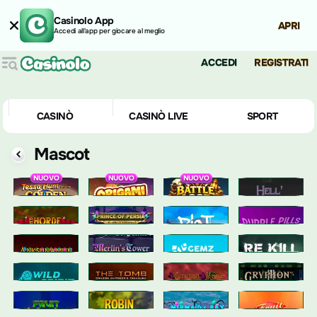
Casinolo App
APRI
Accedi all'app per giocare al meglio
ACCEDI
REGISTRATI
CASINÒ
CASINÒ LIVE
SPORT
Mascot
NUOVO
NUOVO
NUOVO
Tessa Hunt and the Golden Sands
Origami Quest
Battle Loot: Hold and Win
Hell Sing
Red Horde
Prince of Persia the Gems of Persepolis
Riot
Purple Pills
Anksunamun: the Queen of Egypt
Merlin's Tower
Gemz Grow
ReKill
Wild Spirit
The Tomb: Dragon Emperors Treasure
Venetian Magic
Gryphon's Castle
Fruit Macau
Robin of Loxley
Mermaids Bay
Fruit Vegas