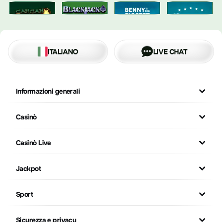
CanCan Saloon
Blackjack
Benny's the Biggest Game
Baccarat
ITALIANO
LIVE CHAT
Informazioni generali
Casinò
Casinò Live
Jackpot
Sport
Sicurezza e privacy