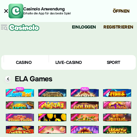
Casinolo Anwendung
ÖFFNEN
Erhalte die App für das beste Spiel
EINLOGGEN
REGISTRIEREN
CASINO
LIVE-CASINO
SPORT
ELA Games
NEU
NEU
It's Shark Time
Detective Fortune
Riches Express
Fish And Spins
Lucky Dwarfs
Pinatas Festival
Golden Till
Tea Party of Fortune
Flame Fruits Frenzy
Thunder Ball
Bandidos Bang!
Buffalo Force
Wealth of the East
Sugar Blossom
Rapid Wild
Legacy of Lost Gold