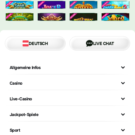
Cash of Gods
Joker Jam
Roman Fortune
It's Shark Time 2
Patrick's Treasure Pots
King and Flame
Witches' Book
Joker Winpot
DEUTSCH
LIVE CHAT
Allgemeine Infos
Casino
Live-Casino
Jackpot-Spiele
Sport