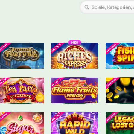
Spiele, Kategorien,
NEU
Detective Fortune
Riches Express
Fish And 
Tea Party of Fortune
Flame Fruits Frenzy
Thunder 
Sugar Blossom
Rapid Wild
Legacy of Lo