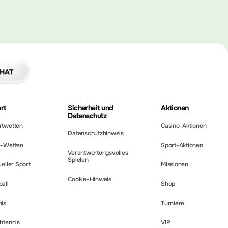
CHAT
rt
Sicherheit und
Aktionen
Datenschutz
rtwetten
Casino-Aktionen
Datenschutzhinweis
e-Wetten
Sport-Aktionen
Verantwortungsvolles
Spielen
ueller Sport
Missionen
Cookie-Hinweis
all
Shop
nis
Turniere
htennis
VIP