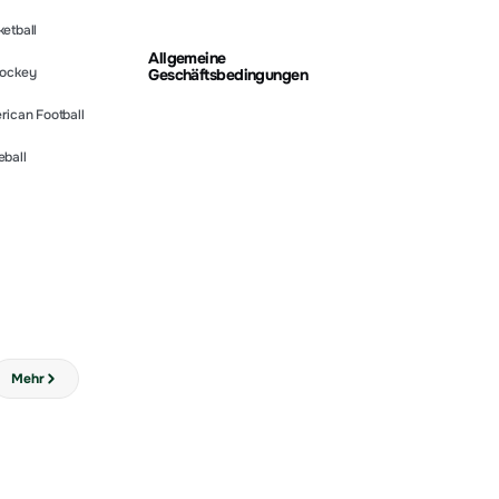
etball
Allgemeine
hockey
Geschäftsbedingungen
rican Football
eball
Mehr