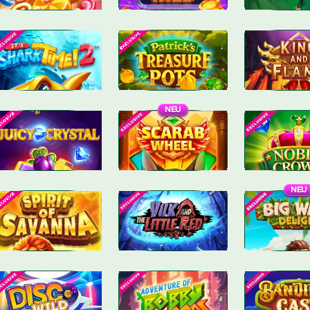
It's Shark Time 2
Patrick's Treasure Pots
King and 
NEU
Juicy Crystal
Scarab Wheel
Noble Cr
NEU
Spirit of Savanna
Vilk and Little Red
Big Wave D
Disco Wild
Bobby Woods
Bandidos 