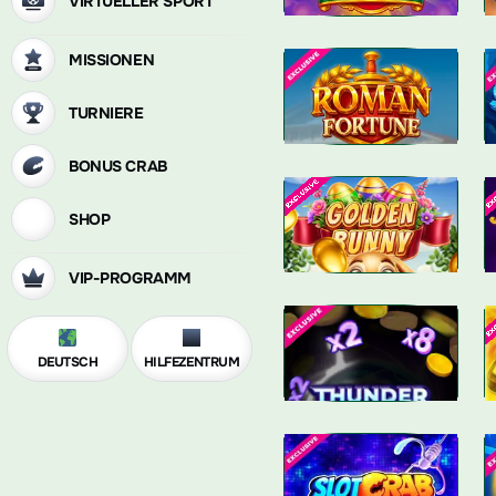
VIRTUELLER SPORT
MISSIONEN
Roman Fortune
TURNIERE
BONUS CRAB
Golden Bunny
SHOP
VIP-PROGRAMM
Thunder Ball Max
DEUTSCH
HILFEZENTRUM
Slot Crab