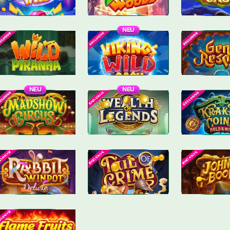
NEU
Wild Piranha
Vikings Wild Cash
Genie Res
NEU
NEU
Madshow Circus
Wealth of Legends
Kraken C
Rabbit Winpot Deluxe
Tail of Crime
John's B
Flame Fruits Frenzy Hold and Win