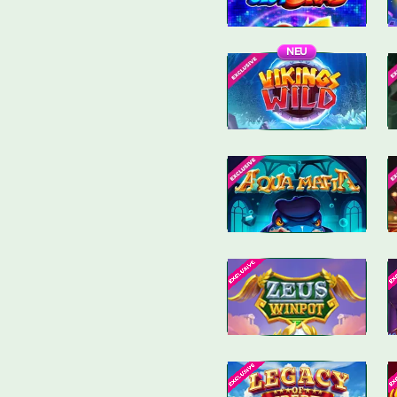
NEU
Viking Wild
Aqua Mafia
Zeus Winpot
Legacy of Liberty