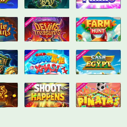
pins
Devils' Treasures
Farm Hunt
oins
It's Shark Time! Xmas
Cash of Egypt
ook
Shoot Happens
Pinatas Festival World Cup