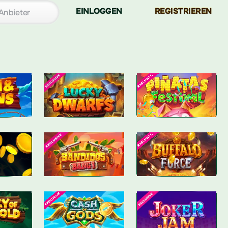
EINLOGGEN
REGISTRIEREN
 Anbieter
Spins
Lucky Dwarfs
Pinatas Festival
Ball
Bandidos Bang!
Buffalo Force
st Gold
Cash of Gods
Joker Jam