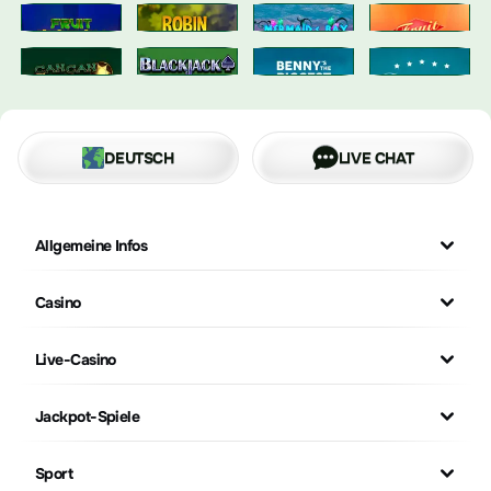
Fruit Macau
Robin of Loxley
Mermaids Bay
Fruit Vegas
CanCan Saloon
Blackjack
Benny's the Biggest Game
Baccarat
DEUTSCH
LIVE CHAT
Allgemeine Infos
Casino
Live-Casino
Jackpot-Spiele
Sport