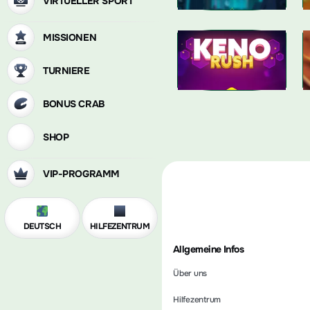
VIRTUELLER SPORT
MISSIONEN
Keno Rush
TURNIERE
BONUS CRAB
SHOP
VIP-PROGRAMM
DEUTSCH
HILFEZENTRUM
Allgemeine Infos
Über uns
Hilfezentrum