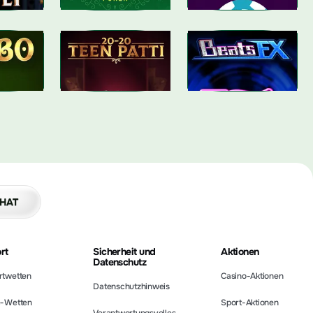
o
Teen Patti 20-20
Beats EX
CHAT
rt
Sicherheit und
Aktionen
Datenschutz
rtwetten
Casino-Aktionen
Datenschutzhinweis
e-Wetten
Sport-Aktionen