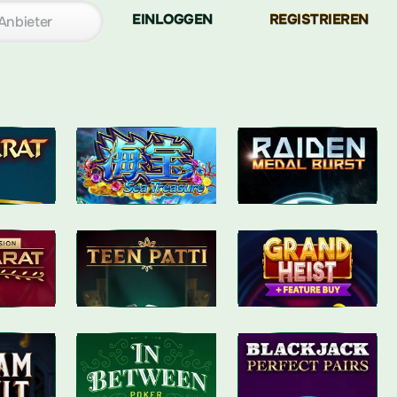
EINLOGGEN
REGISTRIEREN
 Anbieter
at
Sea Treasure
Raiden Medal Burst
ommission
Teen Patti
Grand Heist Feature Buy
ult
In Between Poker
Blackjack Classic Perfect Pairs