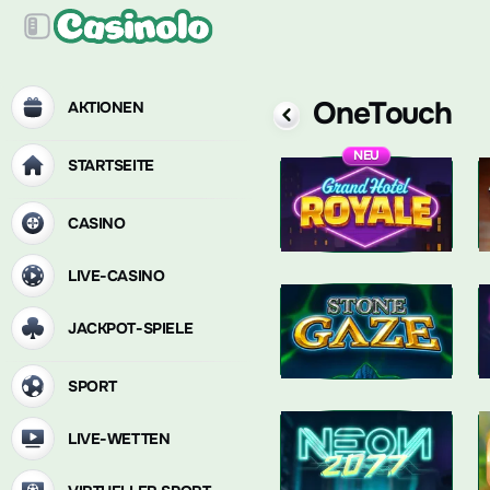
OneTouch
AKTIONEN
NEU
STARTSEITE
Grand Hotel Royale
CASINO
LIVE-CASINO
Stone Gaze
JACKPOT-SPIELE
SPORT
Neon 2077
LIVE-WETTEN